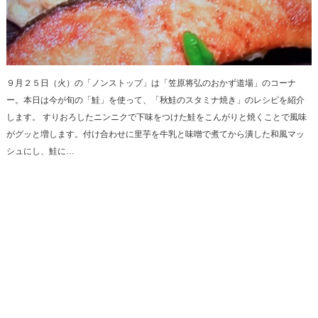
９月２５日（火）の「ノンストップ」は「笠原将弘のおかず道場」のコーナ
ー。本日は今が旬の「鮭」を使って、「秋鮭のスタミナ焼き」のレシピを紹介
します。 すりおろしたニンニクで下味をつけた鮭をこんがりと焼くことで風味
がグッと増します。付け合わせに里芋を牛乳と味噌で煮てから潰した和風マッ
シュにし、鮭に…