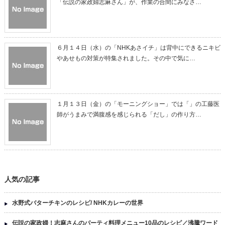
「伝説の家政婦志麻さん」が、作業の合間にみなさ…
６月１４日（水）の「NHKあさイチ」は背中にできるニキビ
やあせもの対策が特集されました。その中で気に…
１月１３日（金）の「モーニングショー」では「」の工藤医
師がうまみで満腹感を感じられる「だし」の作り方…
人気の記事
水野式バターチキンのレシピ/ NHKカレーの世界
伝説の家政婦！志麻さんのパーティ料理メニュー10品のレシピ／沸騰ワード