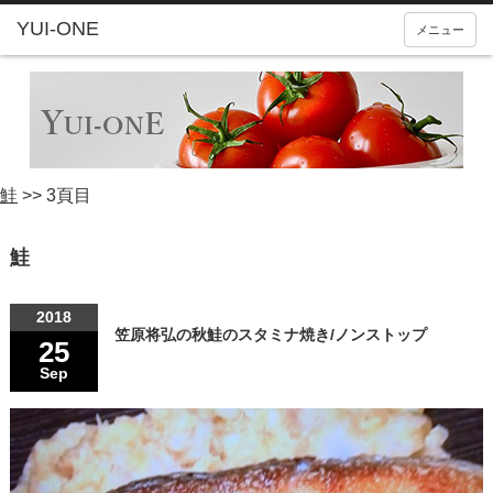
YUI-ONE
メニュー
鮭
>>
3頁目
鮭
2018
笠原将弘の秋鮭のスタミナ焼き/ノンストップ
25
Sep