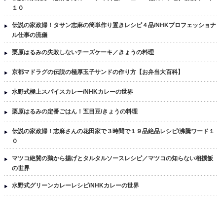
１０
伝説の家政婦！タサン志麻の簡単作り置きレシピ４品/NHKプロフェッショナ
ル仕事の流儀
栗原はるみの失敗しないチーズケーキ／きょうの料理
京都マドラグの伝説の極厚玉子サンドの作り方【お弁当大百科】
水野式極上スパイスカレー/NHKカレーの世界
栗原はるみの定番ごはん！五目豆/きょうの料理
伝説の家政婦！志麻さんの花田家で３時間で１９品絶品レシピ/沸騰ワード１
０
マツコ絶賛の鶏から揚げとタルタルソースレシピ／マツコの知らない相撲飯
の世界
水野式グリーンカレーレシピ/NHKカレーの世界