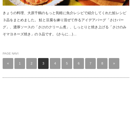
きょうの料理、大原千鶴のもっと気軽に魚介レシピで紹介してくれた鮭レシピ
３品をまとめました。 鮭と豆腐を練り混ぜて作るアイデアバーグ「さけバー
グ」、濃厚ソースの「さけのクリーム煮」、しっとりと焼き上げる「さけのみ
そマヨネーズ焼き」の３品です。 (さらに…)…
PAGE NAVI
«
1
2
3
4
5
6
7
8
»