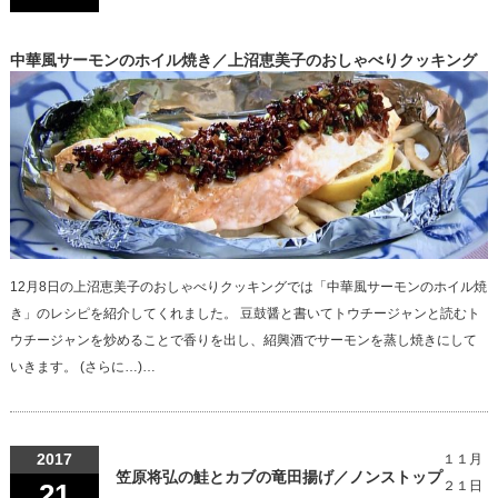
中華風サーモンのホイル焼き／上沼恵美子のおしゃべりクッキング
12月8日の上沼恵美子のおしゃべりクッキングでは「中華風サーモンのホイル焼
き」のレシピを紹介してくれました。 豆鼓醤と書いてトウチージャンと読むト
ウチージャンを炒めることで香りを出し、紹興酒でサーモンを蒸し焼きにして
いきます。 (さらに…)…
2017
１１月
笠原将弘の鮭とカブの竜田揚げ／ノンストップ
21
２１日