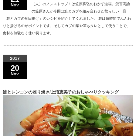
（火）のノンストップ！は笠原将弘のおかず道場。賛否両論
Nov
の笠原さんが今回は鮭とカブを組み合わせた秋らしい一品
「鮭とカブの竜田揚げ」のレシピを紹介してくれました。 鮭は短時間でふんわ
りと揚げるのがポイントです。そしてカブの葉や茎もタレとして使うことで、
食材を無駄なく使い切ります。 …
2017
20
Nov
鮭とレンコンの照り焼き/上沼恵美子のおしゃべりクッキング