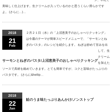
ン、牛乳で
美味しく仕上げます。生クリームが入っているのかと思うくらい滑らかです
よ。 (さらに…)…
2018
２月２１日（水）の「上沼恵美子のおしゃべりクッキング」
21
は今週のテーマが簡単スピードメニューで、「サーモンとね
ぎのパスタ」のレシピを紹介します。 ねぎは炒めて甘みを出
Feb
して、生
クリーム
サーモンとねぎのパスタ/上沼恵美子のおしゃべりクッキング
を加えた
ソースで具材を絡めていきます。とても簡単ですが、コクと旨味がたっぷりの
パスタです。 (さらに&hellip…
2018
鮭のうま味たっぷりあんかけ/ノンストップ
22
Jan