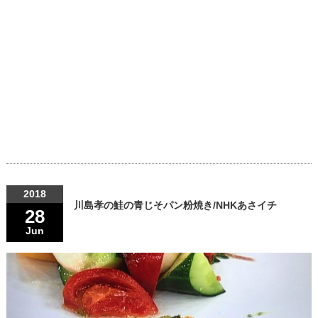
2018
川島孝の鮭の青じそパン粉焼き/NHKあさイチ
28
Jun