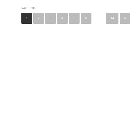
PAGE NAVI
1
2
3
4
5
6
…
14
»