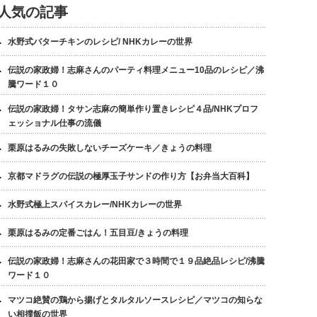
人気の記事
水野式バターチキンのレシピ/ NHKカレーの世界
伝説の家政婦！志麻さんのパーティ料理メニュー10品のレシピ／沸
騰ワード１０
伝説の家政婦！タサン志麻の簡単作り置きレシピ４品/NHKプロフ
ェッショナル仕事の流儀
栗原はるみの失敗しないチーズケーキ／きょうの料理
京都マドラグの伝説の極厚玉子サンドの作り方【お弁当大百科】
水野式極上スパイスカレー/NHKカレーの世界
栗原はるみの定番ごはん！五目豆/きょうの料理
伝説の家政婦！志麻さんの花田家で３時間で１９品絶品レシピ/沸騰
ワード１０
マツコ絶賛の鶏から揚げとタルタルソースレシピ／マツコの知らな
い相撲飯の世界