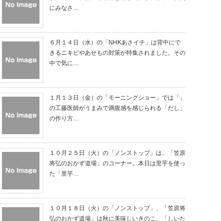
にみなさ…
６月１４日（水）の「NHKあさイチ」は背中にで
きるニキビやあせもの対策が特集されました。その
中で気に…
１月１３日（金）の「モーニングショー」では「」
の工藤医師がうまみで満腹感を感じられる「だし」
の作り方…
１０月２５日（火）の「ノンストップ」は、「笠原
将弘のおかず道場」のコーナー。本日は里芋を使っ
た「里芋…
１０月１８日（火）の「ノンストップ」、「笠原将
弘のおかず道場」は秋に美味しいきのこ、「しいた