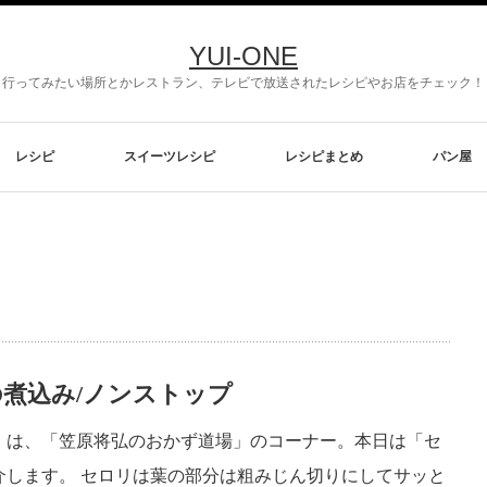
YUI-ONE
行ってみたい場所とかレストラン、テレビで放送されたレシピやお店をチェック！
レシピ
スイーツレシピ
レシピまとめ
パン屋
煮込み/ノンストップ
」は、「笠原将弘のおかず道場」のコーナー。本日は「セ
介します。 セロリは葉の部分は粗みじん切りにしてサッと