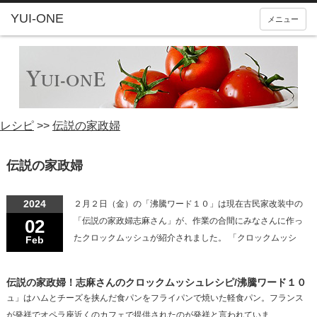
YUI-ONE
メニュー
レシピ
>>
伝説の家政婦
伝説の家政婦
2024
２月２日（金）の「沸騰ワード１０」は現在古民家改装中の
02
「伝説の家政婦志麻さん」が、作業の合間にみなさんに作っ
たクロックムッシュが紹介されました。 「クロックムッシ
Feb
伝説の家政婦！志麻さんのクロックムッシュレシピ/沸騰ワード１０
ュ」はハムとチーズを挟んだ食パンをフライパンで焼いた軽食パン。フランス
が発祥でオペラ座近くのカフェで提供されたのが発祥と言われていま…