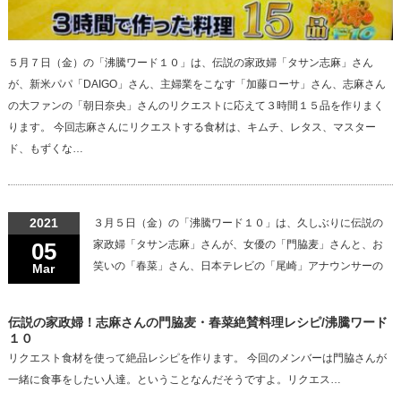
５月７日（金）の「沸騰ワード１０」は、伝説の家政婦「タサン志麻」さん
が、新米パパ「DAIGO」さん、主婦業をこなす「加藤ローサ」さん、志麻さん
の大ファンの「朝日奈央」さんのリクエストに応えて３時間１５品を作りまく
ります。 今回志麻さんにリクエストする食材は、キムチ、レタス、マスター
ド、もずくな…
2021
３月５日（金）の「沸騰ワード１０」は、久しぶりに伝説の
05
家政婦「タサン志麻」さんが、女優の「門脇麦」さんと、お
笑いの「春菜」さん、日本テレビの「尾崎」アナウンサーの
Mar
伝説の家政婦！志麻さんの門脇麦・春菜絶賛料理レシピ/沸騰ワード
１０
リクエスト食材を使って絶品レシピを作ります。 今回のメンバーは門脇さんが
一緒に食事をしたい人達。ということなんだそうですよ。リクエス…