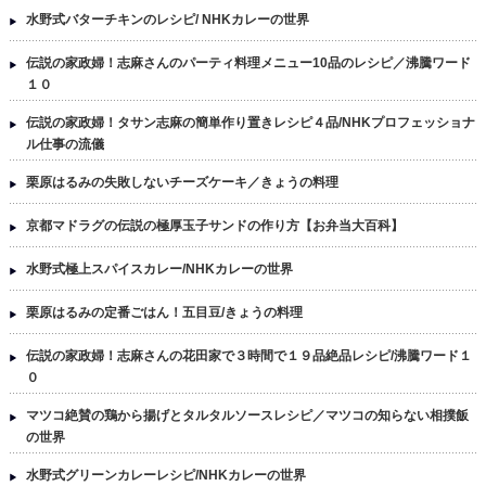
水野式バターチキンのレシピ/ NHKカレーの世界
伝説の家政婦！志麻さんのパーティ料理メニュー10品のレシピ／沸騰ワード
１０
伝説の家政婦！タサン志麻の簡単作り置きレシピ４品/NHKプロフェッショナ
ル仕事の流儀
栗原はるみの失敗しないチーズケーキ／きょうの料理
京都マドラグの伝説の極厚玉子サンドの作り方【お弁当大百科】
水野式極上スパイスカレー/NHKカレーの世界
栗原はるみの定番ごはん！五目豆/きょうの料理
伝説の家政婦！志麻さんの花田家で３時間で１９品絶品レシピ/沸騰ワード１
０
マツコ絶賛の鶏から揚げとタルタルソースレシピ／マツコの知らない相撲飯
の世界
水野式グリーンカレーレシピ/NHKカレーの世界