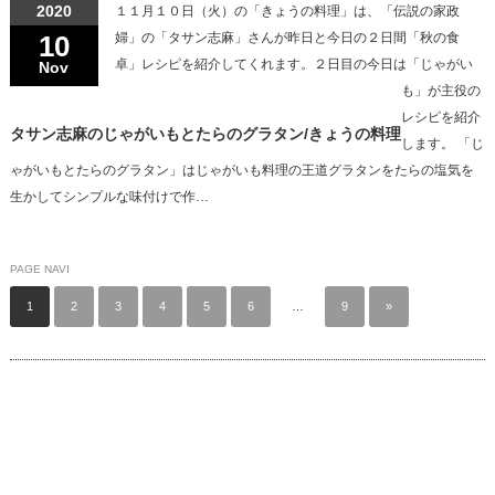
2020
１１月１０日（火）の「きょうの料理」は、「伝説の家政
10
婦」の「タサン志麻」さんが昨日と今日の２日間「秋の食
卓」レシピを紹介してくれます。２日目の今日は「じゃがい
Nov
も」が主役の
レシピを紹介
タサン志麻のじゃがいもとたらのグラタン/きょうの料理
します。 「じ
ゃがいもとたらのグラタン」はじゃがいも料理の王道グラタンをたらの塩気を
生かしてシンプルな味付けで作…
PAGE NAVI
1
2
3
4
5
6
…
9
»