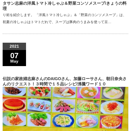
タサン志麻の洋風トマト冷しゃぶ＆野菜コンソメスープ/きょうの料
理
り術を紹介します。 「洋風トマト冷しゃぶ」＆「野菜のコンソメスープ」は、
初夏の冷しゃぶはトマトだれで、スープは豚肉のうまみを使って豆…
2021
07
May
伝説の家政婦志麻さんのDAIGOさん、加藤ローサさん、朝日奈央さ
んのリクエスト！３時間で１５品レシピ/沸騰ワード１０