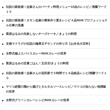
伝説の家政婦！志麻さんのパーティ料理メニュー10品のレシピ／沸騰ワード
１０
伝説の家政婦！タサン志麻の簡単作り置きレシピ４品/NHKプロフェッショナ
ル仕事の流儀
栗原はるみの失敗しないチーズケーキ／きょうの料理
京都マドラグの伝説の極厚玉子サンドの作り方【お弁当大百科】
水野式極上スパイスカレー/NHKカレーの世界
栗原はるみの定番ごはん！五目豆/きょうの料理
伝説の家政婦！志麻さんの花田家で３時間で１９品絶品レシピ/沸騰ワード１
０
マツコ絶賛の鶏から揚げとタルタルソースレシピ／マツコの知らない相撲飯
の世界
水野式グリーンカレーレシピ/NHKカレーの世界