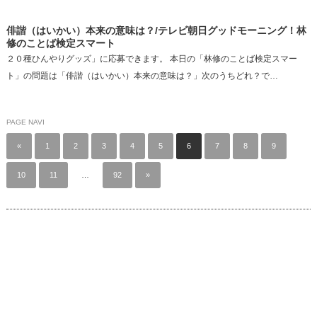
俳諧（はいかい）本来の意味は？/テレビ朝日グッドモーニング！林
修のことば検定スマート
２０種ひんやりグッズ」に応募できます。 本日の「林修のことば検定スマー
ト」の問題は「俳諧（はいかい）本来の意味は？」次のうちどれ？で…
PAGE NAVI
«
1
2
3
4
5
6
7
8
9
10
11
…
92
»