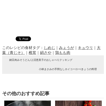
このレシピの食材タグ：
しめじ
｜
みょうが
｜
キュウリ
｜
大
葉（青じそ）
｜
椎茸
｜
絹さや
｜
鶏もも肉
納豆肉みそうどん/上沼恵美子のおしゃべりクッキング
小林まさみの手間なしホイコーロー/きょうの料理
その他のおすすめ記事