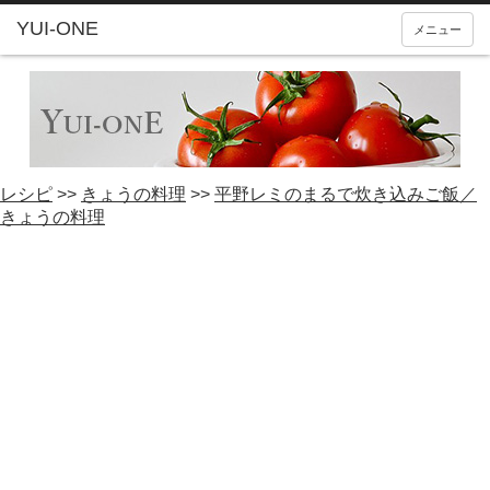
YUI-ONE
メニュー
レシピ
>>
きょうの料理
>>
平野レミのまるで炊き込みご飯／
きょうの料理