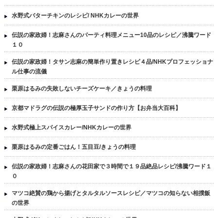
水野式バターチキンのレシピ/ NHKカレーの世界
伝説の家政婦！志麻さんのパーティ料理メニュー10品のレシピ／沸騰ワード
１０
伝説の家政婦！タサン志麻の簡単作り置きレシピ４品/NHKプロフェッショナ
ル仕事の流儀
栗原はるみの失敗しないチーズケーキ／きょうの料理
京都マドラグの伝説の極厚玉子サンドの作り方【お弁当大百科】
水野式極上スパイスカレー/NHKカレーの世界
栗原はるみの定番ごはん！五目豆/きょうの料理
伝説の家政婦！志麻さんの花田家で３時間で１９品絶品レシピ/沸騰ワード１
０
マツコ絶賛の鶏から揚げとタルタルソースレシピ／マツコの知らない相撲飯
の世界