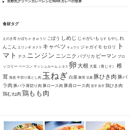
水野式グリーンカレーレシピ/NHKカレーの世界
食材タグ
しめじ
れ
ごぼう
じゃがいも
えのき茸
かぼちゃ
きゅうり
もやし
なす
ト
キャベツ
んこん
ジャガイモ
セロリ
エリンギ
オクラ
キュウリ
マト
ニンジン
ニンニク
ピーマン
パプリカ
ナス
ブロ
卵
椎
大根
ッコリー
ベーコン
マッシュルーム
大葉（青じそ）
レタス
玉ねぎ
茸
豚ひき肉
豚バ
白菜
海老
舞茸
牛切り落とし肉
豆腐
ラ肉
豚肩ロース肉
鶏ひき肉
豚バラ薄切り肉
豚ロース肉
里芋
長芋
鶏もも肉
鶏むね肉