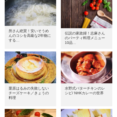
所さん絶賛！安いそうめ
伝説の家政婦！志麻さん
んのコシを高級な2年物に
のパーティ料理メニュー
する…
10品…
栗原はるみの失敗しない
水野式バターチキンのレ
チーズケーキ／きょうの
シピ/ NHKカレーの世界
料理