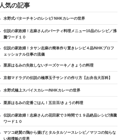
人気の記事
水野式バターチキンのレシピ/ NHKカレーの世界
伝説の家政婦！志麻さんのパーティ料理メニュー10品のレシピ／沸
騰ワード１０
伝説の家政婦！タサン志麻の簡単作り置きレシピ４品/NHKプロフ
ェッショナル仕事の流儀
栗原はるみの失敗しないチーズケーキ／きょうの料理
京都マドラグの伝説の極厚玉子サンドの作り方【お弁当大百科】
水野式極上スパイスカレー/NHKカレーの世界
栗原はるみの定番ごはん！五目豆/きょうの料理
伝説の家政婦！志麻さんの花田家で３時間で１９品絶品レシピ/沸騰
ワード１０
マツコ絶賛の鶏から揚げとタルタルソースレシピ／マツコの知らな
い相撲飯の世界