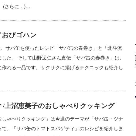
(さらに…)…
／おびゴハン
では、サバ缶を使ったレシピ「サバ缶の春巻き」と「北斗流
ました。 そして山野辺仁さん直伝「サバ缶の春巻き」は、
に作れる一品です。サクサクに揚げるテクニックも紹介し
ィ/上沼恵美子のおしゃべりクッキング
おしゃべりクッキング」は今週のテーマが「サバ缶・ツナ
って、「サバ缶のトマトスパゲティ」のレシピを紹介しま