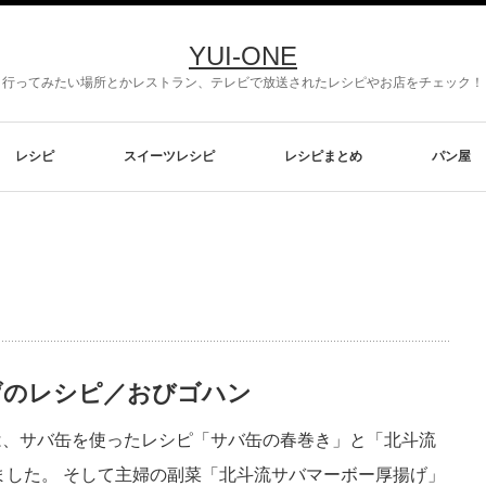
YUI-ONE
行ってみたい場所とかレストラン、テレビで放送されたレシピやお店をチェック！
レシピ
スイーツレシピ
レシピまとめ
パン屋
げのレシピ／おびゴハン
では、サバ缶を使ったレシピ「サバ缶の春巻き」と「北斗流
ました。 そして主婦の副菜「北斗流サバマーボー厚揚げ」