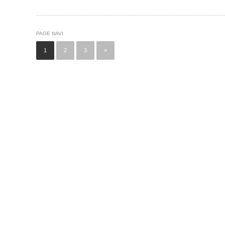
PAGE NAVI
1
2
3
»