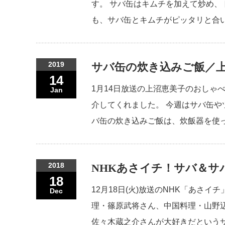
す。 サバ缶はキムチを加えて炒め
も、サバ缶とキムチがピッタリと合
2019
サバ缶の炊き込みご飯／
14
1月14日放送の上沼恵美子のおしゃ
Jan
介してくれました。 今週はサバ缶
バ缶の炊き込みご飯は、炊飯器を使っ
2018
NHKあさイチ！サバ＆サ
18
12月18日(火)放送のNHK「あさ
Dec
理・篠原武将さん、中国料理・山野
佐々木蔵之介さんが大好きだという