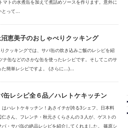
、トマトの水煮缶を加えて煮詰めソースを作ります。意外に
いとって…
上沼恵美子のおしゃべりクッキング
べりクッキングでは、サバ缶の炊き込みご飯のレシピを紹
やツナ缶などのさかな缶を使ったレシピです。そしてこのサ
た簡単レシピですよ。 (さらに…)…
バ缶レシピ全６品／ハレトケキッチン
イチ」はハレトケキッチン！あさイチが誇る3シェフ、日本料
辺仁さん、フレンチ・秋元さくらさんの３人が、ゲストの
サバ・サバ缶の絶品レシピを紹介してくれました。 篠原シ