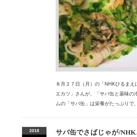
８月２７日（月）の「NHKひるま
エカツ」さんが、「サバ缶と薬味の
ムの「サバ缶」は栄養がたっぷりで、
2018
サバ缶でさばじゃが/NH