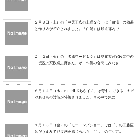
２月３日（土）の「中居正広の土曜な会」は「白湯」の効果
と作り方が紹介されました。「白湯」は最近都内で…
２月２日（金）の「沸騰ワード１０」は現在古民家改装中の
「伝説の家政婦志麻さん」が、作業の合間にみなさ…
６月１４日（水）の「NHKあさイチ」は背中にできるニキビ
やあせもの対策が特集されました。その中で気に…
１月１３日（金）の「モーニングショー」では「」の工藤医
師がうまみで満腹感を感じられる「だし」の作り方…