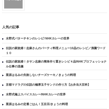
人気の記事
水野式バターチキンのレシピ/ NHKカレーの世界
伝説の家政婦！志麻さんのパーティ料理メニュー10品のレシピ／沸騰ワード
１０
伝説の家政婦！タサン志麻の簡単作り置きレシピ４品/NHKプロフェッショナ
ル仕事の流儀
栗原はるみの失敗しないチーズケーキ／きょうの料理
京都マドラグの伝説の極厚玉子サンドの作り方【お弁当大百科】
水野式極上スパイスカレー/NHKカレーの世界
栗原はるみの定番ごはん！五目豆/きょうの料理