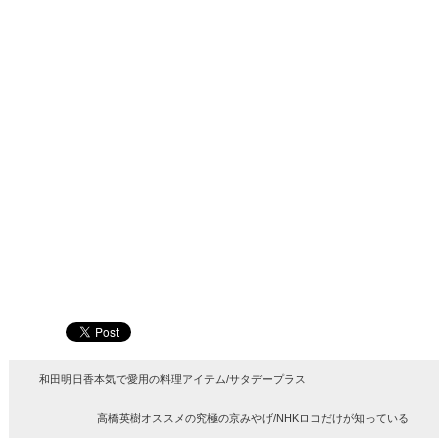
和田明日香本気で愛用の料理アイテム/サタデープラス
高橋英樹オススメの究極の京みやげ/NHKロコだけが知っている