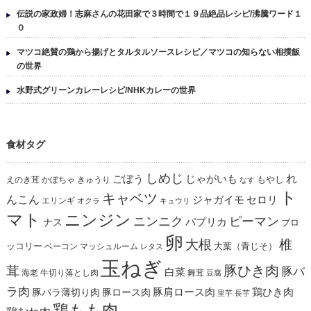
伝説の家政婦！志麻さんの花田家で３時間で１９品絶品レシピ/沸騰ワード１
０
マツコ絶賛の鶏から揚げとタルタルソースレシピ／マツコの知らない相撲飯
の世界
水野式グリーンカレーレシピ/NHKカレーの世界
食材タグ
しめじ
れ
ごぼう
じゃがいも
えのき茸
かぼちゃ
きゅうり
もやし
なす
ト
キャベツ
んこん
ジャガイモ
セロリ
エリンギ
オクラ
キュウリ
マト
ニンジン
ニンニク
ピーマン
パプリカ
ナス
ブロ
卵
椎
大根
ッコリー
ベーコン
マッシュルーム
大葉（青じそ）
レタス
玉ねぎ
茸
豚ひき肉
豚バ
白菜
海老
舞茸
牛切り落とし肉
豆腐
ラ肉
豚肩ロース肉
鶏ひき肉
豚バラ薄切り肉
豚ロース肉
里芋
長芋
鶏もも肉