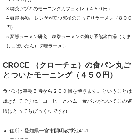
3
喫茶ツヅキのモーニングカフェオレ（４５０円）
4
麺屋 極鶏 レンゲが立つ究極のこってりラーメン（８００
円）
5
変態ラーメン研究 家拳ラーメンの煽り系熊猪白湯（くま
ししぱいたん）味噌ラーメン
CROCE （クローチェ）の食パン丸ご
とついたモーニング（４５０円）
食パンは毎朝５時から２００個を焼きます。ということは
焼きたてですね！コーヒーとハム、食パンがついてこの値
段はとってもびっくりですね。
住所：愛知県一宮市開明教堂池41-1