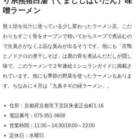
り系熊猪白湯（くまししぱいたん）味
噌ラーメン
熊１頭を出汁に使っている少し変わったラーメン店。こだ
わりもすごく骨をオーブンで焼いてからスープで煮込むの
で生臭さがなく上品な臭みが出るそうです。他にも「京鴨
とノドクロの煮干しそば」は鹿の骨を煮込んだだしが隠し
味で、このラーメンで２年連続ミシュランガイドに掲載さ
れています。他にも季節の野菜を使ったラーメンもありま
す。ちなみに４月は「九条ネギの緑ラーメン」。
住所：京都府京都市下京区朱雀正会町1-16
電話番号：075-351-3608
営業時間：11:30～14:30/18:00～22:00
定休日：水曜日