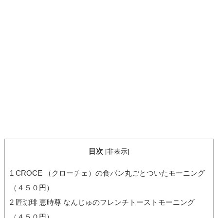
目次
[
非表示
]
1
CROCE （クローチェ）の食パン丸ごとついたモーニング
（４５０円）
2
匠珈琲 恵時尊 なんじゅのフレンチトーストモーニング
（４５０円）