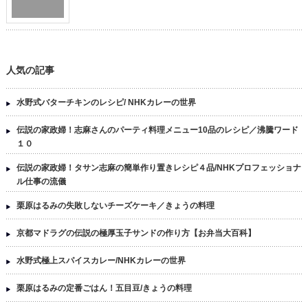
人気の記事
水野式バターチキンのレシピ/ NHKカレーの世界
伝説の家政婦！志麻さんのパーティ料理メニュー10品のレシピ／沸騰ワード
１０
伝説の家政婦！タサン志麻の簡単作り置きレシピ４品/NHKプロフェッショナ
ル仕事の流儀
栗原はるみの失敗しないチーズケーキ／きょうの料理
京都マドラグの伝説の極厚玉子サンドの作り方【お弁当大百科】
水野式極上スパイスカレー/NHKカレーの世界
栗原はるみの定番ごはん！五目豆/きょうの料理