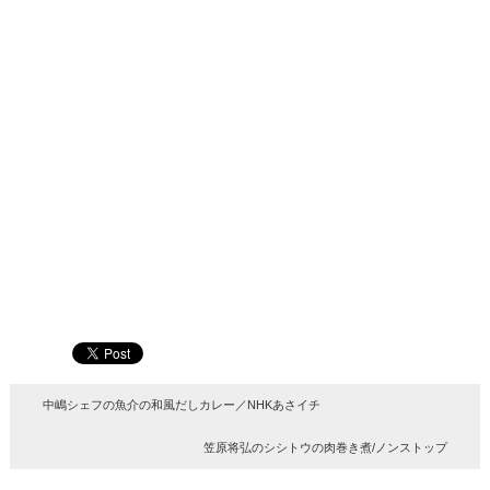
中嶋シェフの魚介の和風だしカレー／NHKあさイチ
笠原将弘のシシトウの肉巻き煮/ノンストップ