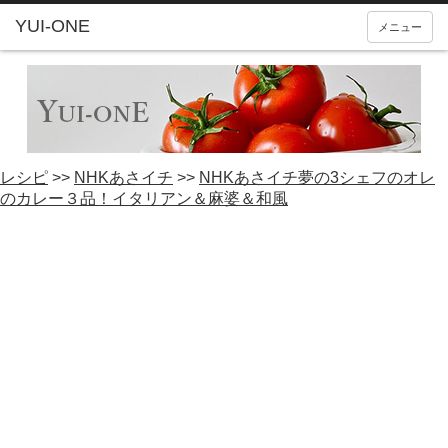
YUI-ONE
メニュー
レシピ
>>
NHKあさイチ
>>
NHKあさイチ夢の3シェフのオレ
のカレー３品！イタリアン＆麻婆＆和風