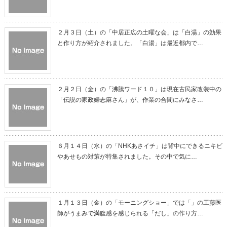
２月３日（土）の「中居正広の土曜な会」は「白湯」の効果
と作り方が紹介されました。「白湯」は最近都内で…
２月２日（金）の「沸騰ワード１０」は現在古民家改装中の
「伝説の家政婦志麻さん」が、作業の合間にみなさ…
６月１４日（水）の「NHKあさイチ」は背中にできるニキビ
やあせもの対策が特集されました。その中で気に…
１月１３日（金）の「モーニングショー」では「」の工藤医
師がうまみで満腹感を感じられる「だし」の作り方…