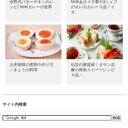
水野式バターチキンのレ
NHKあさイチ夢の3シェフ
シピ/ NHKカレーの世界
のオレのカレー３品！イ
タ…
土井善晴の煮卵の作り方
伝説の家政婦！タサン志
／きょうの料理
麻の簡単スイーツレシピ
４品／…
サイト内検索