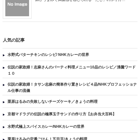
人気の記事
水野式バターチキンのレシピ/ NHKカレーの世界
伝説の家政婦！志麻さんのパーティ料理メニュー10品のレシピ／沸騰ワード
１０
伝説の家政婦！タサン志麻の簡単作り置きレシピ４品/NHKプロフェッショナ
ル仕事の流儀
栗原はるみの失敗しないチーズケーキ／きょうの料理
京都マドラグの伝説の極厚玉子サンドの作り方【お弁当大百科】
水野式極上スパイスカレー/NHKカレーの世界
栗原はるみの定番ごはん！五目豆/きょうの料理