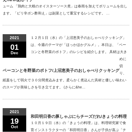
ューム 「鶏肉と大根のオイスターソース煮」は春雨を加えてボリュームを出し
ます。「ピリ辛ポン酢和え」は副菜として重宝するレシピです。 …
2021
１２月１日（水）の「上沼恵美子のおしゃべりクッキング」
01
は、今週のテーマが「ほっかほかグルメ」。本日は、「ベー
コンと冬野菜のポトフ」のレシピを紹介します。 具材は大き
Dec
めに
切
ベーコンと冬野菜のポトフ/上沼恵美子のおしゃべりクッキング
り、
紙蓋をして弱火で３０分間煮込みます。柔らかく煮込んだ具材と優しい味わい
のスープが美味しさを引き立てます。 (さらに&he…
2021
和田明日香の豚しゃぶにらチーズだれ/きょうの料理
19
１０月１９日（水）の「きょうの料理」は、料理研究家で食
Oct
育インストラクターの「和田明日香」さんが子供が喜ぶ「チ