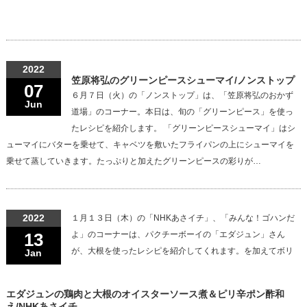
2022
笠原将弘のグリーンピースシューマイ/ノンストップ
07
６月７日（火）の「ノンストップ」は、「笠原将弘のおかず
Jun
道場」のコーナー。本日は、旬の「グリーンピース」を使っ
たレシピを紹介します。 「グリーンピースシューマイ」はシ
ューマイにバターを乗せて、キャベツを敷いたフライパンの上にシューマイを
乗せて蒸していきます。たっぷりと加えたグリーンピースの彩りが…
2022
１月１３日（木）の「NHKあさイチ」、「みんな！ゴハンだ
13
よ」のコーナーは、パクチーボーイの「エダジュン」さん
が、大根を使ったレシピを紹介してくれます。を加えてボリ
Jan
エダジュンの鶏肉と大根のオイスターソース煮＆ピリ辛ポン酢和
え/NHKあさイチ