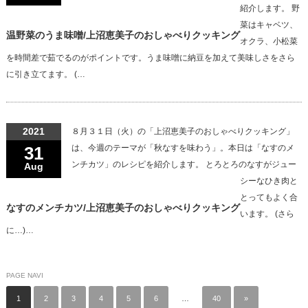
紹介します。 野
菜はキャベツ、
温野菜のうま味噌/上沼恵美子のおしゃべりクッキング
オクラ、小松菜
を時間差で茹でるのがポイントです。うま味噌に納豆を加えて美味しさをさら
に引き立てます。 (…
2021
８月３１日（火）の「上沼恵美子のおしゃべりクッキング」
31
は、今週のテーマが「秋なすを味わう」。本日は「なすのメ
ンチカツ」のレシピを紹介します。 とろとろのなすがジュー
Aug
シーなひき肉と
とってもよく合
なすのメンチカツ/上沼恵美子のおしゃべりクッキング
います。 (さら
に…)…
PAGE NAVI
1
2
3
4
5
6
…
40
»