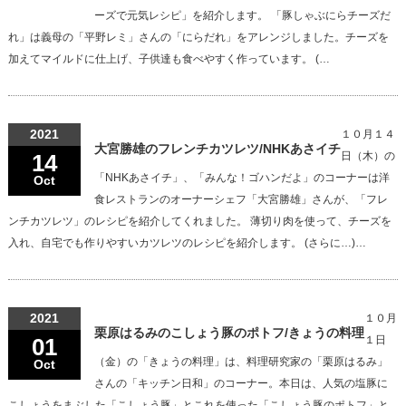
ーズで元気レシピ」を紹介します。 「豚しゃぶにらチーズだ
れ」は義母の「平野レミ」さんの「にらだれ」をアレンジしました。チーズを
加えてマイルドに仕上げ、子供達も食べやすく作っています。 (…
2021
１０月１４
大宮勝雄のフレンチカツレツ/NHKあさイチ
14
日（木）の
「NHKあさイチ」、「みんな！ゴハンだよ」のコーナーは洋
Oct
食レストランのオーナーシェフ「大宮勝雄」さんが、「フレ
ンチカツレツ」のレシピを紹介してくれました。 薄切り肉を使って、チーズを
入れ、自宅でも作りやすいカツレツのレシピを紹介します。 (さらに…)…
2021
１０月
栗原はるみのこしょう豚のポトフ/きょうの料理
01
１日
（金）の「きょうの料理」は、料理研究家の「栗原はるみ」
Oct
さんの「キッチン日和」のコーナー。本日は、人気の塩豚に
こしょうをまぶした「こしょう豚」とこれを使った「こしょう豚のポトフ」と