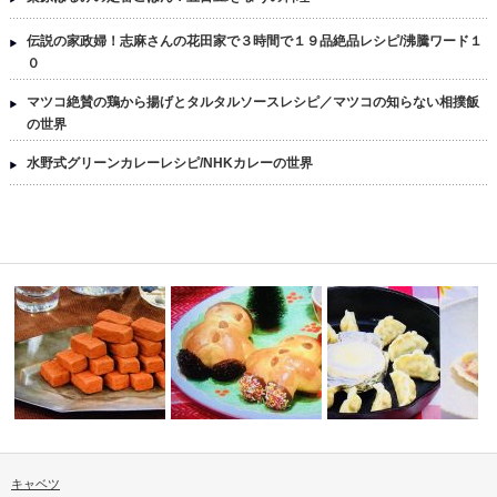
伝説の家政婦！志麻さんの花田家で３時間で１９品絶品レシピ/沸騰ワード１
０
マツコ絶賛の鶏から揚げとタルタルソースレシピ／マツコの知らない相撲飯
の世界
水野式グリーンカレーレシピ/NHKカレーの世界
キャベツ