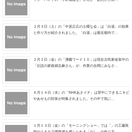
２月３日（土）の「中居正広の土曜な会」は「白湯」の効果
と作り方が紹介されました。「白湯」は最近都内で…
２月２日（金）の「沸騰ワード１０」は現在古民家改装中の
「伝説の家政婦志麻さん」が、作業の合間にみなさ…
６月１４日（水）の「NHKあさイチ」は背中にできるニキビ
やあせもの対策が特集されました。その中で気に…
１月１３日（金）の「モーニングショー」では「」の工藤医
師がうまみで満腹感を感じられる「だし」の作り方…