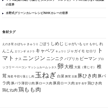
の世界
水野式グリーンカレーレシピ/NHKカレーの世界
食材タグ
しめじ
れ
ごぼう
じゃがいも
えのき茸
かぼちゃ
きゅうり
もやし
なす
ト
キャベツ
んこん
ジャガイモ
セロリ
エリンギ
オクラ
キュウリ
マト
ニンジン
ニンニク
ピーマン
パプリカ
ナス
ブロ
卵
椎
大根
ッコリー
ベーコン
マッシュルーム
大葉（青じそ）
レタス
玉ねぎ
茸
豚ひき肉
豚バ
白菜
海老
舞茸
牛切り落とし肉
豆腐
ラ肉
豚肩ロース肉
鶏ひき肉
豚バラ薄切り肉
豚ロース肉
里芋
長芋
鶏もも肉
鶏むね肉