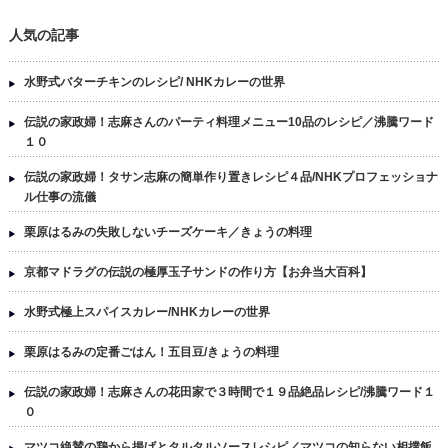
人気の記事
水野式バターチキンのレシピ/ NHKカレーの世界
伝説の家政婦！志麻さんのパーティ料理メニュー10品のレシピ／沸騰ワード
１０
伝説の家政婦！タサン志麻の簡単作り置きレシピ４品/NHKプロフェッショナ
ル仕事の流儀
栗原はるみの失敗しないチーズケーキ／きょうの料理
京都マドラグの伝説の極厚玉子サンドの作り方【お弁当大百科】
水野式極上スパイスカレー/NHKカレーの世界
栗原はるみの定番ごはん！五目豆/きょうの料理
伝説の家政婦！志麻さんの花田家で３時間で１９品絶品レシピ/沸騰ワード１
０
マツコ絶賛の鶏から揚げとタルタルソースレシピ／マツコの知らない相撲飯