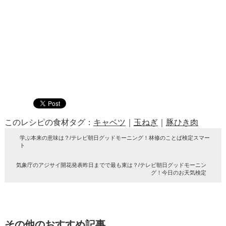
このレシピの食材タグ：
キャベツ
｜
玉ねぎ
｜
豚ひき肉
学ぶ本来の意味は？/テレビ朝日グッドモーニング！林修のことば検定スマー
ト
気象庁のアジサイ開花発表昨日までで最も東は？/テレビ朝日グッドモーニン
グ！今日のお天気検定
その他のおすすめ記事