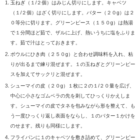
玉ねぎ（１/２個）はみじん切りにします。キャベツ
（１/２個）はざく切りにします。バター（２０g）は２
０等分に切ります。グリーンピース（１５０g）は熱湯
で１分間ほど茹で、ザルに上げ、熱いうちに塩をふりま
す。茹で汁はとっておきます。
ボウルにひき肉（２５０g）と合わせ調味料を入れ、粘
りが出るまで練り混ぜます。１の玉ねぎとグリーンピー
スを加えてサックリと混ぜます。
シューマイの皮（２０g）１枚に２の１/２０量を広げ、
中心に小さなゴムベラの先を刺してひっくりかえしま
す。シューマイの皮でタネを包みながら形を整えて、も
う一度ひっくり返し表面をならし、１のバター１かけを
のせます。残りも同様にします。
フライパンに１のキャベツを敷き詰めて、グリーンピー