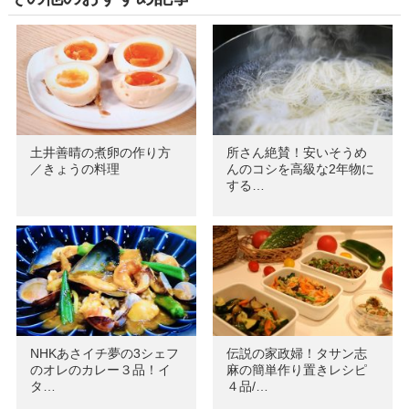
土井善晴の煮卵の作り方
所さん絶賛！安いそうめ
／きょうの料理
んのコシを高級な2年物に
する…
NHKあさイチ夢の3シェフ
伝説の家政婦！タサン志
のオレのカレー３品！イ
麻の簡単作り置きレシピ
タ…
４品/…