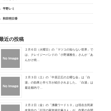
平野レミ
和田明日香
最近の投稿
２月６日（火曜日）の「マツコの知らない世界」で
は、クレイジーバンドの「小野瀬雅生」さんが「あ
んかけ焼…
２月３日（土）の「中居正広の土曜な会」は「白
湯」の効果と作り方が紹介されました。「白湯」は
最近都内で…
２月２日（金）の「沸騰ワード１０」は現在古民家
改装中の「伝説の家政婦志麻さん」が、作業の合間