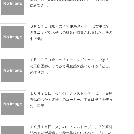
にみなさ…
６月１４日（水）の「NHKあさイチ」は背中にで
きるニキビやあせもの対策が特集されました。その
中で気に…
１月１３日（金）の「モーニングショー」では「」
の工藤医師がうまみで満腹感を感じられる「だし」
の作り方…
１０月２５日（火）の「ノンストップ」は、「笠原
将弘のおかず道場」のコーナー。本日は里芋を使っ
た「里芋…
１０月１８日（火）の「ノンストップ」、「笠原将
弘のおかず道場」は秋に美味しいきのこ、「しいた