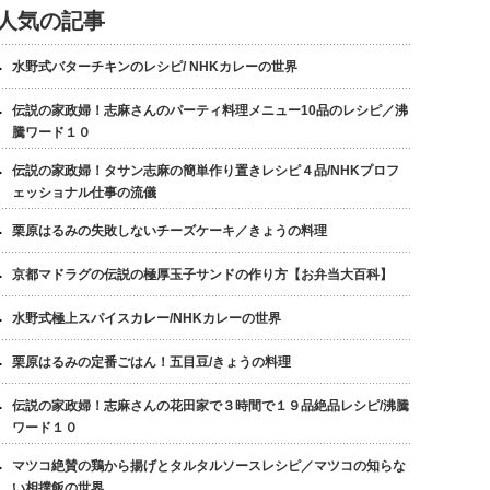
人気の記事
水野式バターチキンのレシピ/ NHKカレーの世界
伝説の家政婦！志麻さんのパーティ料理メニュー10品のレシピ／沸
騰ワード１０
伝説の家政婦！タサン志麻の簡単作り置きレシピ４品/NHKプロフ
ェッショナル仕事の流儀
栗原はるみの失敗しないチーズケーキ／きょうの料理
京都マドラグの伝説の極厚玉子サンドの作り方【お弁当大百科】
水野式極上スパイスカレー/NHKカレーの世界
栗原はるみの定番ごはん！五目豆/きょうの料理
伝説の家政婦！志麻さんの花田家で３時間で１９品絶品レシピ/沸騰
ワード１０
マツコ絶賛の鶏から揚げとタルタルソースレシピ／マツコの知らな
い相撲飯の世界