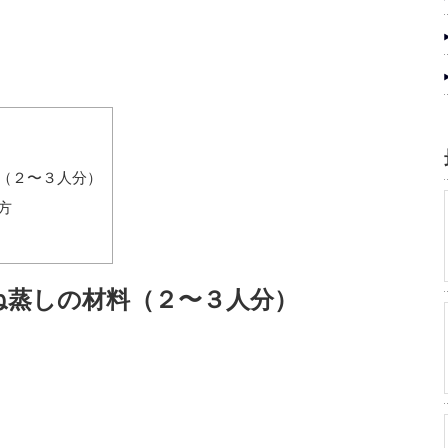
（２〜３人分）
方
ね蒸しの材料（２〜３人分）