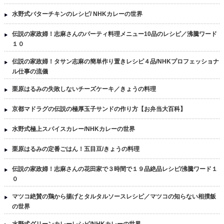
水野式バターチキンのレシピ/ NHKカレーの世界
伝説の家政婦！志麻さんのパーティ料理メニュー10品のレシピ／沸騰ワード
１０
伝説の家政婦！タサン志麻の簡単作り置きレシピ４品/NHKプロフェッショナ
ル仕事の流儀
栗原はるみの失敗しないチーズケーキ／きょうの料理
京都マドラグの伝説の極厚玉子サンドの作り方【お弁当大百科】
水野式極上スパイスカレー/NHKカレーの世界
栗原はるみの定番ごはん！五目豆/きょうの料理
伝説の家政婦！志麻さんの花田家で３時間で１９品絶品レシピ/沸騰ワード１
０
マツコ絶賛の鶏から揚げとタルタルソースレシピ／マツコの知らない相撲飯
の世界
水野式グリーンカレーレシピ/NHKカレーの世界