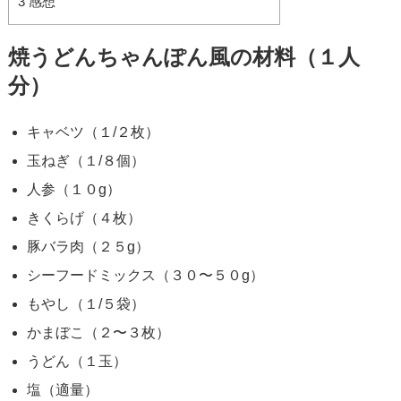
3
感想
焼うどんちゃんぽん風の材料（１人
分）
キャベツ（１/２枚）
玉ねぎ（１/８個）
人参（１０g）
きくらげ（４枚）
豚バラ肉（２５g）
シーフードミックス（３０〜５０g）
もやし（１/５袋）
かまぼこ（２〜３枚）
うどん（１玉）
塩（適量）