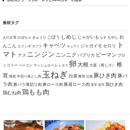
食材タグ
しめじ
れ
ごぼう
じゃがいも
えのき茸
かぼちゃ
きゅうり
もやし
なす
ト
キャベツ
んこん
ジャガイモ
セロリ
エリンギ
オクラ
キュウリ
マト
ニンジン
ニンニク
ピーマン
パプリカ
ナス
ブロ
卵
椎
大根
ッコリー
ベーコン
マッシュルーム
大葉（青じそ）
レタス
玉ねぎ
茸
豚ひき肉
豚バ
白菜
海老
舞茸
牛切り落とし肉
豆腐
ラ肉
豚肩ロース肉
鶏ひき肉
豚バラ薄切り肉
豚ロース肉
里芋
長芋
鶏もも肉
鶏むね肉