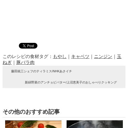
このレシピの食材タグ：
もやし
｜
キャベツ
｜
ニンジン
｜
玉
ねぎ
｜
豚バラ肉
藤田統三シェフのティラミス/NHKあさイチ
新緑野菜のアンチョビバター/上沼恵美子のおしゃべりクッキング
その他のおすすめ記事