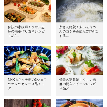
伝説の家政婦！タサン志
所さん絶賛！安いそうめ
麻の簡単作り置きレシピ
んのコシを高級な2年物に
４品/…
する…
NHKあさイチ夢の3シェフ
伝説の家政婦！タサン志
のオレのカレー３品！イ
麻の簡単スイーツレシピ
タ…
４品／…