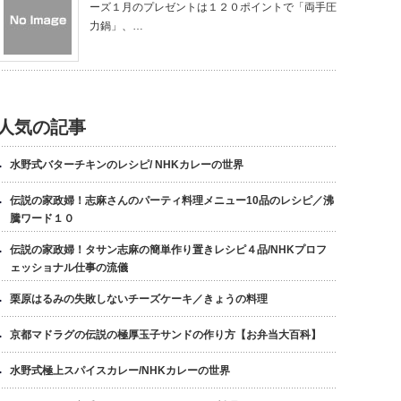
ーズ１月のプレゼントは１２０ポイントで「両手圧
力鍋」、…
人気の記事
水野式バターチキンのレシピ/ NHKカレーの世界
伝説の家政婦！志麻さんのパーティ料理メニュー10品のレシピ／沸
騰ワード１０
伝説の家政婦！タサン志麻の簡単作り置きレシピ４品/NHKプロフ
ェッショナル仕事の流儀
栗原はるみの失敗しないチーズケーキ／きょうの料理
京都マドラグの伝説の極厚玉子サンドの作り方【お弁当大百科】
水野式極上スパイスカレー/NHKカレーの世界