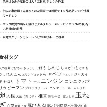
栗原はるみの定番ごはん！五目豆/きょうの料理
伝説の家政婦！志麻さんの花田家で３時間で１９品絶品レシピ/沸騰
ワード１０
マツコ絶賛の鶏から揚げとタルタルソースレシピ／マツコの知らな
い相撲飯の世界
水野式グリーンカレーレシピ/NHKカレーの世界
食材タグ
しめじ
ごぼう
じゃがいも
えのき茸
かぼちゃ
きゅうり
も
なす
キャベツ
れんこん
ジャガイ
やし
エリンギ
オクラ
キュウリ
トマト
ニンジン
ニンニク
モ
パプ
セロリ
ナス
ピーマン
リカ
ブロッコリー
ベーコン
マッシュルーム
レタス
玉ね
卵
椎茸
大根
大葉（青じそ）
海老
牛切り落とし肉
ぎ
豚ひき肉
豚バラ肉
白菜
豚バラ薄切り肉
舞茸
豆腐