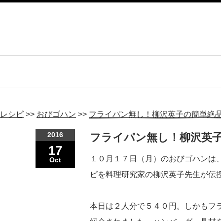
レシピ
>>
おびゴハン
>>
フライパン無し！柳沢英子の簡単絶品
2016
フライパン無し！柳沢英子
17
１０月１７日（月）のおびゴハンは
Oct
ピを料理研究家の柳沢英子先生が伝
本日は２人分で５４０円。しかもフ