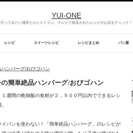
YUI-ONE
行ってみたい場所とかレストラン、テレビで放送されたレシピやお店をチェック！
レシピ
スイーツレシピ
レシピまとめ
パン屋
ハンバーグ/おびゴハン
の簡単絶品ハンバーグ/おびゴハン
、１週間の晩御飯の食材が２，５００円以内でできるレシ
授。
ライパンを使わない！「簡単絶品ハンバーグ」のレシピが