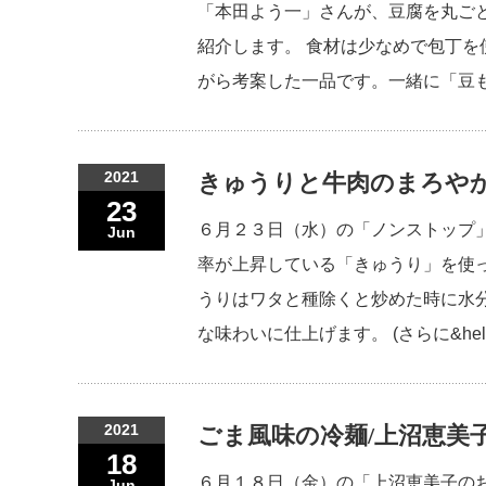
「本田よう一」さんが、豆腐を丸ご
紹介します。 食材は少なめで包丁
がら考案した一品です。一緒に「豆
2021
きゅうりと牛肉のまろや
23
６月２３日（水）の「ノンストップ
Jun
率が上昇している「きゅうり」を使
うりはワタと種除くと炒めた時に水
な味わいに仕上げます。 (さらに&he
2021
ごま風味の冷麺/上沼恵美
18
６月１８日（金）の「上沼恵美子の
Jun