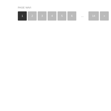
PAGE NAVI
1
2
3
4
5
6
…
14
»