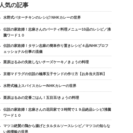
人気の記事
水野式バターチキンのレシピ/ NHKカレーの世界
伝説の家政婦！志麻さんのパーティ料理メニュー10品のレシピ／沸
騰ワード１０
伝説の家政婦！タサン志麻の簡単作り置きレシピ４品/NHKプロフ
ェッショナル仕事の流儀
栗原はるみの失敗しないチーズケーキ／きょうの料理
京都マドラグの伝説の極厚玉子サンドの作り方【お弁当大百科】
水野式極上スパイスカレー/NHKカレーの世界
栗原はるみの定番ごはん！五目豆/きょうの料理
伝説の家政婦！志麻さんの花田家で３時間で１９品絶品レシピ/沸騰
ワード１０
マツコ絶賛の鶏から揚げとタルタルソースレシピ／マツコの知らな
い相撲飯の世界