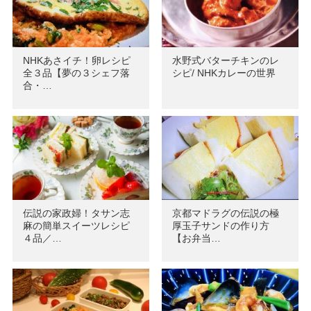
NHKあさイチ！卵レシピ
水野式バターチキンのレ
全３品【夢の３シェフ落
シピ/ NHKカレーの世界
合・…
伝説の家政婦！タサン志
京都マドラグの伝説の極
麻の簡単スイーツレシピ
厚玉子サンドの作り方
４品／…
【お弁当…