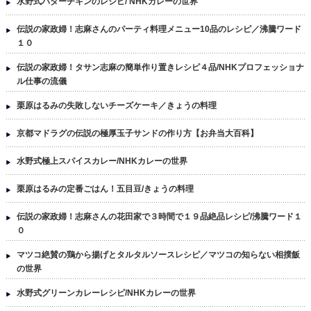
水野式バターチキンのレシピ/ NHKカレーの世界
伝説の家政婦！志麻さんのパーティ料理メニュー10品のレシピ／沸騰ワード
１０
伝説の家政婦！タサン志麻の簡単作り置きレシピ４品/NHKプロフェッショナ
ル仕事の流儀
栗原はるみの失敗しないチーズケーキ／きょうの料理
京都マドラグの伝説の極厚玉子サンドの作り方【お弁当大百科】
水野式極上スパイスカレー/NHKカレーの世界
栗原はるみの定番ごはん！五目豆/きょうの料理
伝説の家政婦！志麻さんの花田家で３時間で１９品絶品レシピ/沸騰ワード１
０
マツコ絶賛の鶏から揚げとタルタルソースレシピ／マツコの知らない相撲飯
の世界
水野式グリーンカレーレシピ/NHKカレーの世界