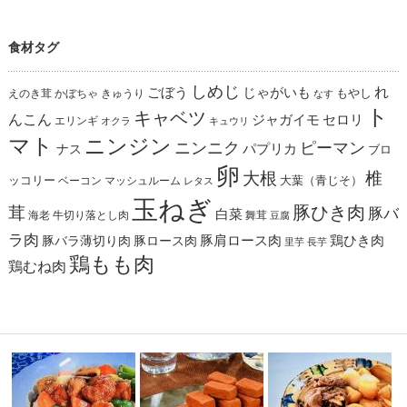
食材タグ
しめじ
れ
ごぼう
じゃがいも
えのき茸
かぼちゃ
きゅうり
もやし
なす
ト
キャベツ
んこん
ジャガイモ
セロリ
エリンギ
オクラ
キュウリ
マト
ニンジン
ニンニク
ピーマン
パプリカ
ナス
ブロ
卵
椎
大根
ッコリー
ベーコン
マッシュルーム
大葉（青じそ）
レタス
玉ねぎ
茸
豚ひき肉
豚バ
白菜
海老
舞茸
牛切り落とし肉
豆腐
ラ肉
豚肩ロース肉
鶏ひき肉
豚バラ薄切り肉
豚ロース肉
里芋
長芋
鶏もも肉
鶏むね肉