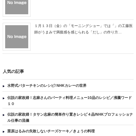
１月１３日（金）の「モーニングショー」では「」の工藤医
師がうまみで満腹感を感じられる「だし」の作り方…
人気の記事
水野式バターチキンのレシピ/ NHKカレーの世界
伝説の家政婦！志麻さんのパーティ料理メニュー10品のレシピ／沸騰ワード
１０
伝説の家政婦！タサン志麻の簡単作り置きレシピ４品/NHKプロフェッショナ
ル仕事の流儀
栗原はるみの失敗しないチーズケーキ／きょうの料理