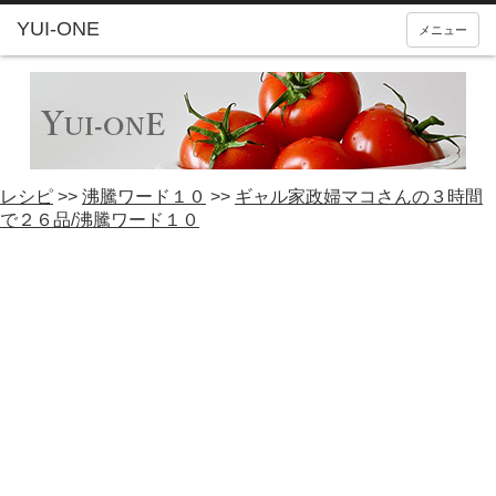
YUI-ONE
メニュー
レシピ
>>
沸騰ワード１０
>>
ギャル家政婦マコさんの３時間
で２６品/沸騰ワード１０