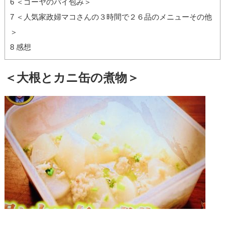
6
＜ゴーヤのパイ包み＞
7
＜人気家政婦マコさんの３時間で２６品のメニューその他
＞
8
感想
＜大根とカニ缶の煮物＞