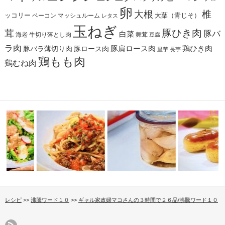
卵
椎
大根
ッコリー
ベーコン
マッシュルーム
大葉（青じそ）
レタス
玉ねぎ
茸
豚ひき肉
豚バ
白菜
海老
舞茸
牛切り落とし肉
豆腐
ラ肉
豚肩ロース肉
鶏ひき肉
豚バラ薄切り肉
豚ロース肉
里芋
長芋
鶏もも肉
鶏むね肉
レシピ
>>
沸騰ワード１０
>>
ギャル家政婦マコさんの３時間で２６品/沸騰ワード１０
胸にネギダ
土井善晴のフレッシュトマトソ
ガッテン流！丸ごとにんにくオ
ピエールマルコリーニの
ースのミート…
イルの作り方…
レートエクレ…