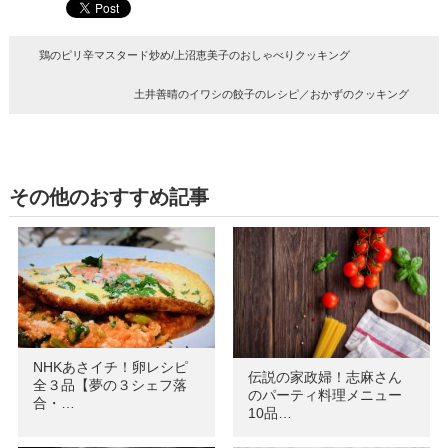
鶏のピリ辛マスタード炒め/上沼恵美子のおしゃべりクッキング
土井善晴のイワシの餃子のレシピ／おかずのクッキング
その他のおすすめ記事
NHKあさイチ！卵レシピ
伝説の家政婦！志麻さん
全３品【夢の３シェフ落
のパーティ料理メニュー
合・…
10品…