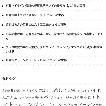
京都マドラグの伝説の極厚玉子サンドの作り方【お弁当大百科】
水野式極上スパイスカレー/NHKカレーの世界
栗原はるみの定番ごはん！五目豆/きょうの料理
伝説の家政婦！志麻さんの花田家で３時間で１９品絶品レシピ/沸騰ワード１
０
マツコ絶賛の鶏から揚げとタルタルソースレシピ／マツコの知らない相撲飯
の世界
水野式グリーンカレーレシピ/NHKカレーの世界
食材タグ
しめじ
れ
ごぼう
じゃがいも
えのき茸
かぼちゃ
きゅうり
もやし
なす
ト
キャベツ
んこん
ジャガイモ
セロリ
エリンギ
オクラ
キュウリ
マト
ニンジン
ニンニク
ピーマン
パプリカ
ナス
ブロ