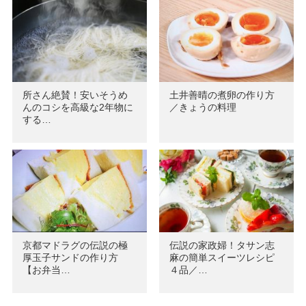
所さん絶賛！安いそうめ
土井善晴の煮卵の作り方
んのコシを高級な2年物に
／きょうの料理
する…
京都マドラグの伝説の極
伝説の家政婦！タサン志
厚玉子サンドの作り方
麻の簡単スイーツレシピ
【お弁当…
４品／…