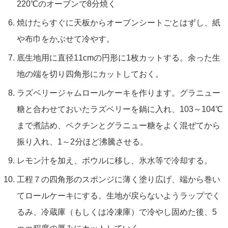
220℃のオーブンで8分焼く
焼けたらすぐに天板からオーブンシートごとはずし、紙
や布巾をかぶせて冷やす。
底生地用に直径11cmの円形に1枚カットする。余った生
地の端を切り四角形にカットしておく。
ラズベリージャムロールケーキを作ります。グラニュー
糖と合わせておいたラズベリーを鍋に入れ、103～104℃
まで煮詰め、ペクチンとグラニュー糖をよく混ぜてから
振り入れ、1～2分ほど沸騰させる。
レモン汁を加え、ボウルに移し、氷水等で冷却する。
工程７の四角形のスポンジに薄く塗り広げ、端から巻い
てロールケーキにする。生地が戻らないようラップでく
るみ、冷蔵庫（もしくは冷凍庫）で冷やし固めた後、5