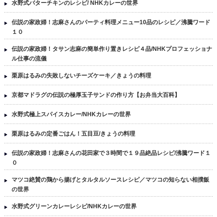
水野式バターチキンのレシピ/ NHKカレーの世界
伝説の家政婦！志麻さんのパーティ料理メニュー10品のレシピ／沸騰ワード
１０
伝説の家政婦！タサン志麻の簡単作り置きレシピ４品/NHKプロフェッショナ
ル仕事の流儀
栗原はるみの失敗しないチーズケーキ／きょうの料理
京都マドラグの伝説の極厚玉子サンドの作り方【お弁当大百科】
水野式極上スパイスカレー/NHKカレーの世界
栗原はるみの定番ごはん！五目豆/きょうの料理
伝説の家政婦！志麻さんの花田家で３時間で１９品絶品レシピ/沸騰ワード１
０
マツコ絶賛の鶏から揚げとタルタルソースレシピ／マツコの知らない相撲飯
の世界
水野式グリーンカレーレシピ/NHKカレーの世界