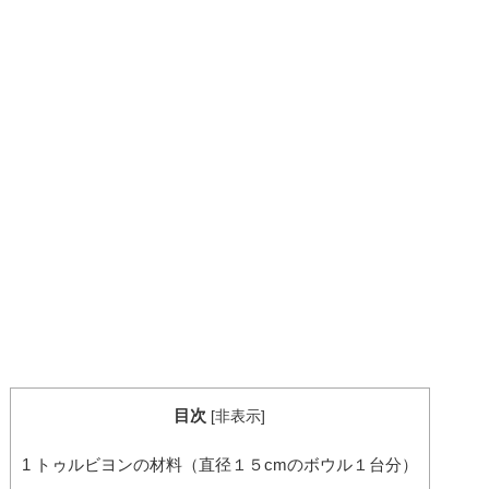
目次
[
非表示
]
1
トゥルビヨンの材料（直径１５cmのボウル１台分）