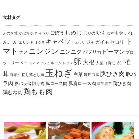
食材タグ
しめじ
れ
ごぼう
じゃがいも
えのき茸
かぼちゃ
きゅうり
もやし
なす
ト
キャベツ
んこん
ジャガイモ
セロリ
エリンギ
オクラ
キュウリ
マト
ニンジン
ニンニク
ピーマン
パプリカ
ナス
ブロ
卵
椎
大根
ッコリー
ベーコン
マッシュルーム
大葉（青じそ）
レタス
玉ねぎ
茸
豚ひき肉
豚バ
白菜
海老
舞茸
牛切り落とし肉
豆腐
ラ肉
豚肩ロース肉
鶏ひき肉
豚バラ薄切り肉
豚ロース肉
里芋
長芋
鶏もも肉
鶏むね肉