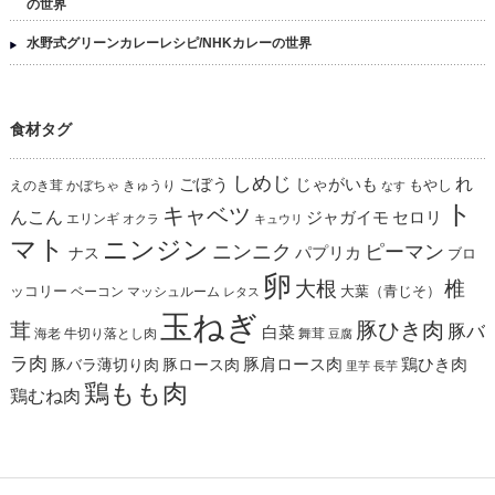
の世界
水野式グリーンカレーレシピ/NHKカレーの世界
食材タグ
しめじ
れ
ごぼう
じゃがいも
えのき茸
かぼちゃ
きゅうり
もやし
なす
ト
キャベツ
んこん
ジャガイモ
セロリ
エリンギ
オクラ
キュウリ
マト
ニンジン
ニンニク
ピーマン
パプリカ
ナス
ブロ
卵
椎
大根
ッコリー
ベーコン
マッシュルーム
大葉（青じそ）
レタス
玉ねぎ
茸
豚ひき肉
豚バ
白菜
海老
舞茸
牛切り落とし肉
豆腐
ラ肉
豚肩ロース肉
鶏ひき肉
豚バラ薄切り肉
豚ロース肉
里芋
長芋
鶏もも肉
鶏むね肉