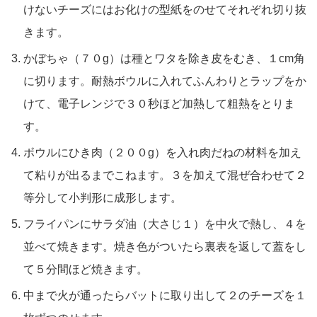
けないチーズにはお化けの型紙をのせてそれぞれ切り抜
きます。
かぼちゃ（７０g）は種とワタを除き皮をむき、１cm角
に切ります。耐熱ボウルに入れてふんわりとラップをか
けて、電子レンジで３０秒ほど加熱して粗熱をとりま
す。
ボウルにひき肉（２００g）を入れ肉だねの材料を加え
て粘りが出るまでこねます。３を加えて混ぜ合わせて２
等分して小判形に成形します。
フライパンにサラダ油（大さじ１）を中火で熱し、４を
並べて焼きます。焼き色がついたら裏表を返して蓋をし
て５分間ほど焼きます。
中まで火が通ったらバットに取り出して２のチーズを１