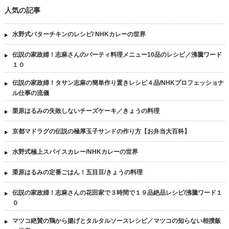
人気の記事
水野式バターチキンのレシピ/ NHKカレーの世界
伝説の家政婦！志麻さんのパーティ料理メニュー10品のレシピ／沸騰ワード
１０
伝説の家政婦！タサン志麻の簡単作り置きレシピ４品/NHKプロフェッショナ
ル仕事の流儀
栗原はるみの失敗しないチーズケーキ／きょうの料理
京都マドラグの伝説の極厚玉子サンドの作り方【お弁当大百科】
水野式極上スパイスカレー/NHKカレーの世界
栗原はるみの定番ごはん！五目豆/きょうの料理
伝説の家政婦！志麻さんの花田家で３時間で１９品絶品レシピ/沸騰ワード１
０
マツコ絶賛の鶏から揚げとタルタルソースレシピ／マツコの知らない相撲飯