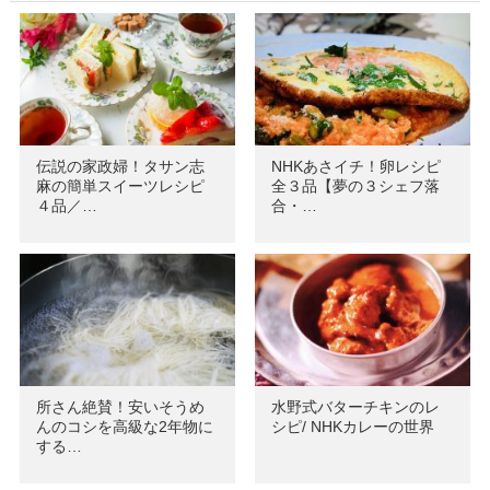
伝説の家政婦！タサン志
NHKあさイチ！卵レシピ
麻の簡単スイーツレシピ
全３品【夢の３シェフ落
４品／…
合・…
所さん絶賛！安いそうめ
水野式バターチキンのレ
んのコシを高級な2年物に
シピ/ NHKカレーの世界
する…