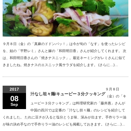
９月８日（金）の「真麻のドドンパッ！」は今が旬の「なす」を使ったレシピ
を、姑の「平野レミ」さんと嫁の「和田明日香」さんが紹介してくれます。 次
は、和田明日香さんの「焼きナスニック」。最近ネーミングがレミさんに似て
きましたね。焼きナスのエスニック風サラダを紹介します。 (さらに…)…
2017
９月８日
汁なし坦々麺/キューピー３分クッキング
08
（金）の「キ
ューピー３分クッキング」は料理研究家の「藤井惠」さんが
Sep
中国の四川では定番の「汁なし担々麺」のレシピを紹介して
くれました。 たれに豆チが入ると塩分とうま味、深みが出ます。手作りラー油
が味の決め手なので手作りラー油のレシピも掲載しておきます。 (さらに…)…