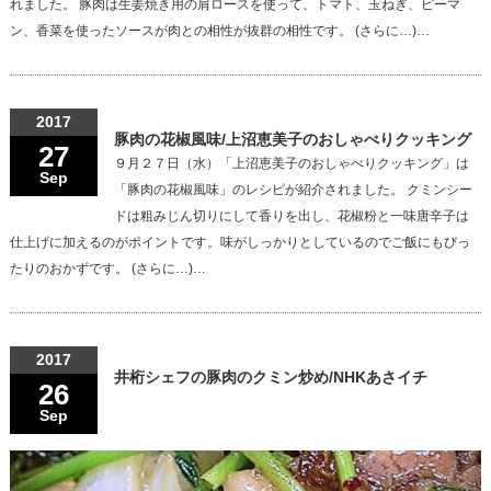
れました。 豚肉は生姜焼き用の肩ロースを使って、トマト、玉ねぎ、ピーマ
ン、香菜を使ったソースが肉との相性が抜群の相性です。 (さらに…)…
2017
豚肉の花椒風味/上沼恵美子のおしゃべりクッキング
27
９月２７日（水）「上沼恵美子のおしゃべりクッキング」は
Sep
「豚肉の花椒風味」のレシピが紹介されました。 クミンシー
ドは粗みじん切りにして香りを出し、花椒粉と一味唐辛子は
仕上げに加えるのがポイントです。味がしっかりとしているのでご飯にもぴっ
たりのおかずです。 (さらに…)…
2017
井桁シェフの豚肉のクミン炒め/NHKあさイチ
26
Sep