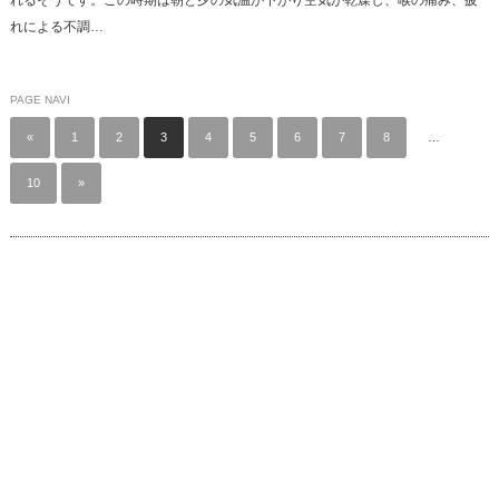
れによる不調…
PAGE NAVI
«
1
2
3
4
5
6
7
8
…
10
»