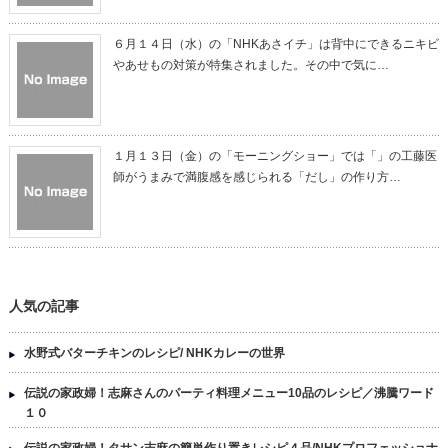
６月１４日（水）の「NHKあさイチ」は背中にできるニキビ
やあせもの対策が特集されました。その中で気に…
１月１３日（金）の「モーニングショー」では「」の工藤医
師がうまみで満腹感を感じられる「だし」の作り方…
人気の記事
水野式バターチキンのレシピ/ NHKカレーの世界
伝説の家政婦！志麻さんのパーティ料理メニュー10品のレシピ／沸騰ワード
１０
伝説の家政婦！タサン志麻の簡単作り置きレシピ４品/NHKプロフェッショナ