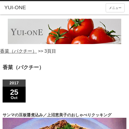
YUI-ONE
メニュー
香菜（パクチー）
>>
3頁目
香菜（パクチー）
2017
25
Oct
サンマの豆板醤煮込み／上沼恵美子のおしゃべりクッキング