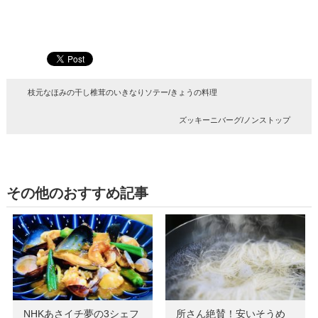
枝元なほみの干し椎茸のいきなりソテー/きょうの料理
ズッキーニバーグ/ノンストップ
その他のおすすめ記事
NHKあさイチ夢の3シェフ
所さん絶賛！安いそうめ