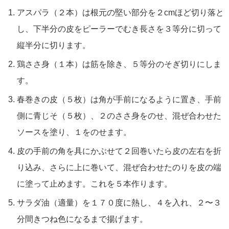
アスパラ（２本）は根元の堅い部分を２cmほど切り落と
し、下半分の皮をピーラーでむき長さを３等分に切って
縦半分に切ります。
鶏ささ身（１本）は筋を除き、５等分のそぎ切りにしま
す。
春巻きの皮（５枚）は角が手前になるように置き、手前
側に青じそ（５枚）、２のささ身をのせ、混ぜ合わせた
ソースを塗り、１をのせます。
皮の手前の角を具にかぶせて２回巻いたら皮の左右を折
り込み、さらに上に巻いて、混ぜ合わせたのりを皮の端
に塗って止めます。これを５本作ります。
サラダ油（適量）を１７０度に熱し、４を入れ、２〜３
分間きつね色になるまで揚げます。