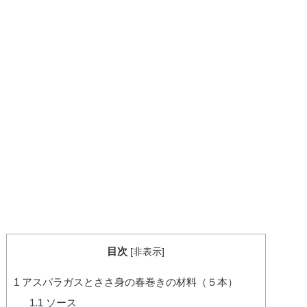
目次
[
非表示
]
1
アスパラガスとささ身の春巻きの材料（５本）
1.1
ソース