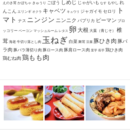
しめじ
れ
ごぼう
じゃがいも
えのき茸
かぼちゃ
きゅうり
もやし
なす
ト
キャベツ
んこん
ジャガイモ
セロリ
エリンギ
オクラ
キュウリ
マト
ニンジン
ニンニク
ピーマン
パプリカ
ナス
ブロ
卵
椎
大根
ッコリー
ベーコン
マッシュルーム
大葉（青じそ）
レタス
玉ねぎ
茸
豚ひき肉
豚バ
白菜
海老
舞茸
牛切り落とし肉
豆腐
ラ肉
豚肩ロース肉
鶏ひき肉
豚バラ薄切り肉
豚ロース肉
里芋
長芋
鶏もも肉
鶏むね肉