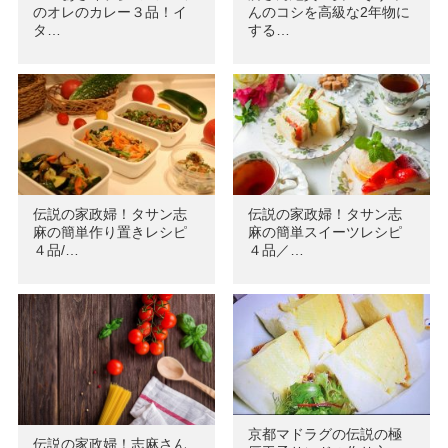
のオレのカレー３品！イ
んのコシを高級な2年物に
タ…
する…
伝説の家政婦！タサン志
伝説の家政婦！タサン志
麻の簡単作り置きレシピ
麻の簡単スイーツレシピ
４品/…
４品／…
京都マドラグの伝説の極
伝説の家政婦！志麻さん