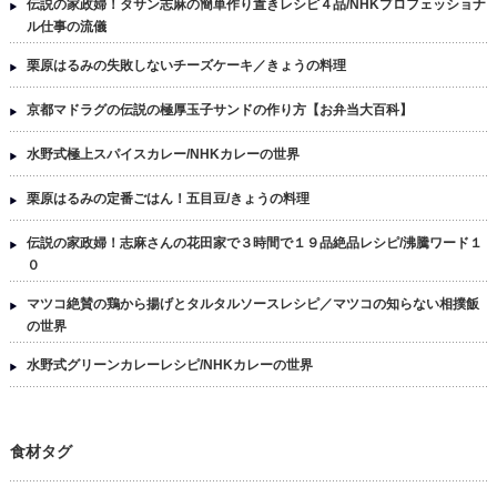
伝説の家政婦！タサン志麻の簡単作り置きレシピ４品/NHKプロフェッショナ
ル仕事の流儀
栗原はるみの失敗しないチーズケーキ／きょうの料理
京都マドラグの伝説の極厚玉子サンドの作り方【お弁当大百科】
水野式極上スパイスカレー/NHKカレーの世界
栗原はるみの定番ごはん！五目豆/きょうの料理
伝説の家政婦！志麻さんの花田家で３時間で１９品絶品レシピ/沸騰ワード１
０
マツコ絶賛の鶏から揚げとタルタルソースレシピ／マツコの知らない相撲飯
の世界
水野式グリーンカレーレシピ/NHKカレーの世界
食材タグ