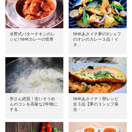
水野式バターチキンのレ
NHKあさイチ夢の3シェフ
シピ/ NHKカレーの世界
のオレのカレー３品！イ
タ…
所さん絶賛！安いそうめ
NHKあさイチ！卵レシピ
んのコシを高級な2年物に
全３品【夢の３シェフ落
する…
合・…