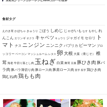
水野式グリーンカレーレシピ/NHKカレーの世界
食材タグ
しめじ
れ
ごぼう
じゃがいも
えのき茸
かぼちゃ
きゅうり
もやし
なす
ト
キャベツ
んこん
ジャガイモ
セロリ
エリンギ
オクラ
キュウリ
マト
ニンジン
ニンニク
ピーマン
パプリカ
ナス
ブロ
卵
椎
大根
ッコリー
ベーコン
マッシュルーム
大葉（青じそ）
レタス
玉ねぎ
茸
豚ひき肉
豚バ
白菜
海老
舞茸
牛切り落とし肉
豆腐
ラ肉
豚肩ロース肉
鶏ひき肉
豚バラ薄切り肉
豚ロース肉
里芋
長芋
鶏もも肉
鶏むね肉