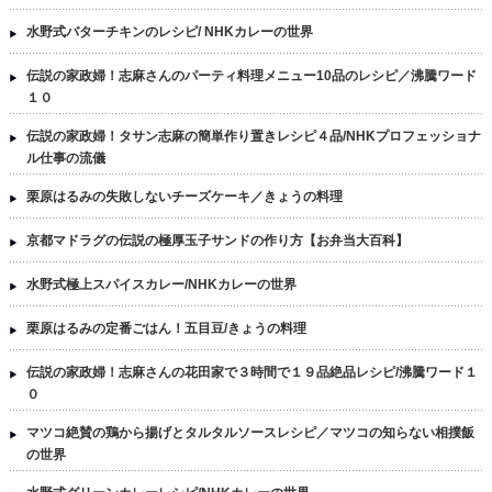
水野式バターチキンのレシピ/ NHKカレーの世界
伝説の家政婦！志麻さんのパーティ料理メニュー10品のレシピ／沸騰ワード
１０
伝説の家政婦！タサン志麻の簡単作り置きレシピ４品/NHKプロフェッショナ
ル仕事の流儀
栗原はるみの失敗しないチーズケーキ／きょうの料理
京都マドラグの伝説の極厚玉子サンドの作り方【お弁当大百科】
水野式極上スパイスカレー/NHKカレーの世界
栗原はるみの定番ごはん！五目豆/きょうの料理
伝説の家政婦！志麻さんの花田家で３時間で１９品絶品レシピ/沸騰ワード１
０
マツコ絶賛の鶏から揚げとタルタルソースレシピ／マツコの知らない相撲飯
の世界